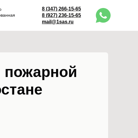
8 (347) 266-15-65
ю
ованная
8 (927) 236-15-65
mail@1sas.ru
м пожарной
остане