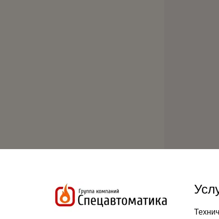
Усл
Техни