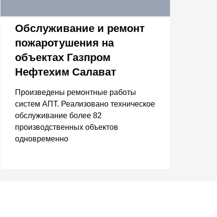
М
Обслуживание и ремонт
в
пожаротушения на
Т
объектах Газпром
Нефтехим Салават
У
Произведены ремонтные работы
п
систем АПТ. Реализовано техническое
7
обслуживание более 82
производственных объектов
одновременно