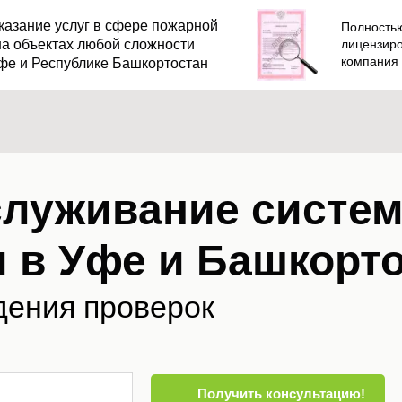
казание услуг в сфере пожарной
Полность
на объектах любой сложности
лицензир
компания
фе и Республике Башкортостан
служивание систе
 в Уфе и Башкорт
дения проверок
Получить консультацию!